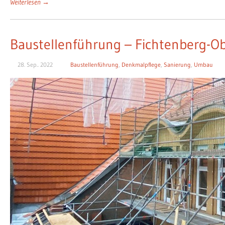
Weiterlesen →
Baustellenführung – Fichtenberg-Ob
28. Sep.. 2022
Baustellenführung
,
Denkmalpflege
,
Sanierung
,
Umbau