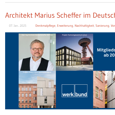
Architekt Marius Scheffer im Deut
07. Jan.. 2025
Denkmalpflege
,
Erweiterung
,
Nachhaltigkeit
,
Sanierung
,
Vor