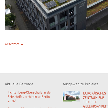
Weiterlesen →
Aktuelle Beiträge
Ausgewählte Projekte
Fichtenberg-Oberschule in der
EUROPÄISCHES
Zeitschrift „architektur Berlin
ZENTRUM FÜR
2026“
JÜDISCHE
GELEHRSAMKEIT