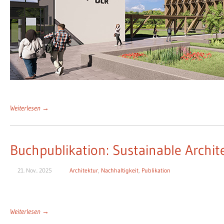
Weiterlesen →
Buchpublikation: Sustainable Arch
21. Nov.. 2025
Architektur
,
Nachhaltigkeit
,
Publikation
Weiterlesen →