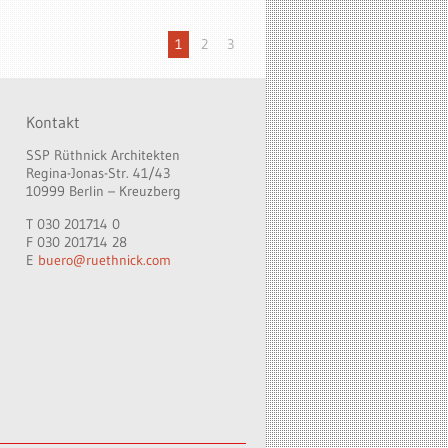
1
2
3
Kontakt
SSP Rüthnick Architekten
Regina-Jonas-Str. 41/43
10999 Berlin – Kreuzberg
T 030 201714 0
F 030 201714 28
E
buero@ruethnick.com