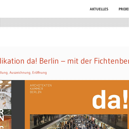
AKTUELLES
PROJE
ikation da! Berlin – mit der Fichtenb
llung
,
Auszeichnung
,
Eröffnung