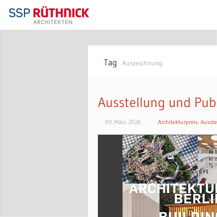
Tag
Auszeichnung
Ausstellung und Publ
09. März. 2026
Architekturpreis
,
Ausste