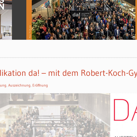
likation da! – mit dem Robert-Koch-
lung
,
Auszeichnung
,
Eröffnung