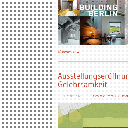
Weiterlesen →
Ausstellungseröffnu
Gelehrsamkeit
14. März. 2023
Architekturpreis
,
Ausste