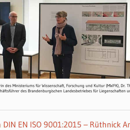
retärin des Ministeriums für Wissenschaft, Forschung und Kultur (MWFK), Dr. 
chäftsführer des Brandenburgischen Landesbetriebes für Liegenschaften u
ch DIN EN ISO 9001:2015 – Rüthnick A