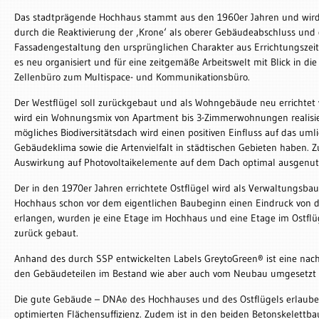
Das stadtprägende Hochhaus stammt aus den 1960er Jahren und wir
durch die Reaktivierung der ‚Krone‘ als oberer Gebäudeabschluss und du
Fassadengestaltung den ursprünglichen Charakter aus Errichtungszeite
es neu organisiert und für eine zeitgemäße Arbeitswelt mit Blick in d
Zellenbüro zum Multispace- und Kommunikationsbüro.
Der Westflügel soll zurückgebaut und als Wohngebäude neu errichtet 
wird ein Wohnungsmix von Apartment bis 3-Zimmerwohnungen realisie
mögliches Biodiversitätsdach wird einen positiven Einfluss auf das um
Gebäudeklima sowie die Artenvielfalt in städtischen Gebieten haben. 
Auswirkung auf Photovoltaikelemente auf dem Dach optimal ausgenut
Der in den 1970er Jahren errichtete Ostflügel wird als Verwaltungsba
Hochhaus schon vor dem eigentlichen Baubeginn einen Eindruck von d
erlangen, wurden je eine Etage im Hochhaus und eine Etage im Ostflüg
zurück gebaut.
Anhand des durch SSP entwickelten Labels GreytoGreen® ist eine nac
den Gebäudeteilen im Bestand wie aber auch vom Neubau umgesetzt
Die gute Gebäude – DNA© des Hochhauses und des Ostflügels erlaube
optimierten Flächensuffizienz. Zudem ist in den beiden Betonskelettba