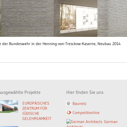
ge der Bundeswehr in der Henning-von-Tresckow-Kaserne, Neubau 2014
Ausgewählte Projekte
Hier finden Sie uns
EUROPÄISCHES
Baunetz
ZENTRUM FÜR
Competitionline
JÜDISCHE
GELEHRSAMKEIT
German
Architects