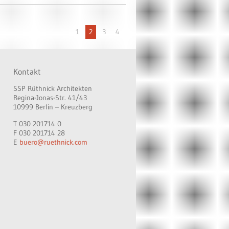
1
2
3
4
Kontakt
SSP Rüthnick Architekten
Regina-Jonas-Str. 41/43
10999 Berlin – Kreuzberg
T 030 201714 0
F 030 201714 28
E
buero@ruethnick.com