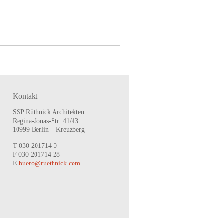
Kontakt
SSP Rüthnick Architekten
Regina-Jonas-Str. 41/43
10999 Berlin – Kreuzberg
T 030 201714 0
F 030 201714 28
E
buero@ruethnick.com