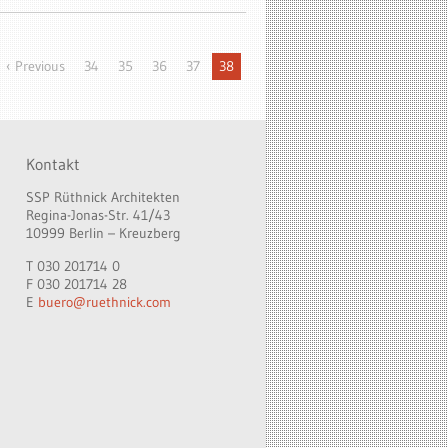
‹ Previous
34
35
36
37
38
Kontakt
SSP Rüthnick Architekten
Regina-Jonas-Str. 41/43
10999 Berlin – Kreuzberg
T 030 201714 0
F 030 201714 28
E
buero@ruethnick.com