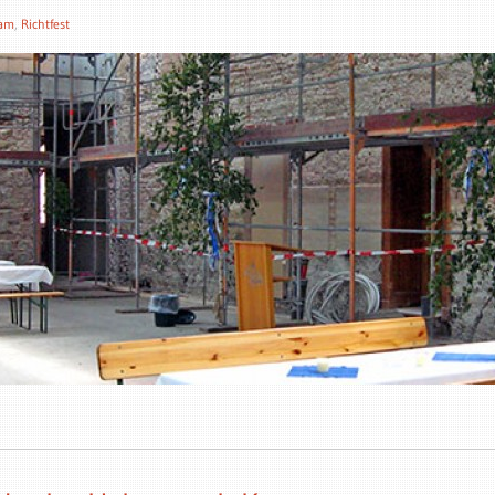
dam
,
Richtfest