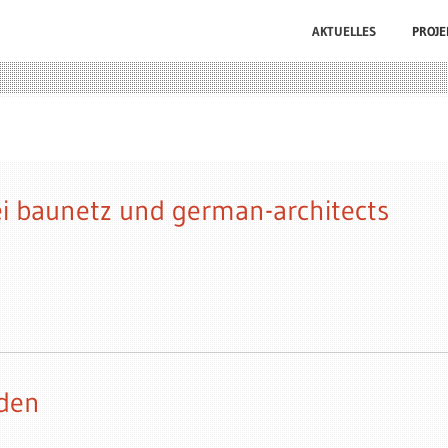
AKTUELLES
PROJE
ei baunetz und german-architects
sden