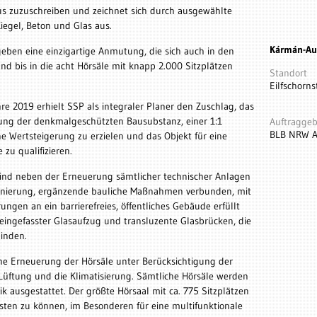
s zuzuschreiben und zeichnet sich durch ausgewählte
iegel, Beton und Glas aus.
Kármán-Au
geben eine einzigartige Anmutung, die sich auch in den
nd bis in die acht Hörsäle mit knapp 2.000 Sitzplätzen
Standort
Eilfschorn
 2019 erhielt SSP als integraler Planer den Zuschlag, das
ung der denkmalgeschützten Bausubstanz, einer 1:1
Auftraggeb
BLB NRW A
 Wertsteigerung zu erzielen und das Objekt für eine
zu qualifizieren.
ind neben der Erneuerung sämtlicher technischer Anlagen
sanierung, ergänzende bauliche Maßnahmen verbunden, mit
ngen an ein barrierefreies, öffentliches Gebäude erfüllt
eingefasster Glasaufzug und transluzente Glasbrücken, die
inden.
che Erneuerung der Hörsäle unter Berücksichtigung der
Lüftung und die Klimatisierung. Sämtliche Hörsäle werden
 ausgestattet. Der größte Hörsaal mit ca. 775 Sitzplätzen
isten zu können, im Besonderen für eine multifunktionale