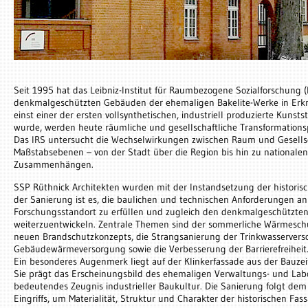
Seit 1995 hat das Leibniz-Institut für Raumbezogene Sozialforschung (I
denkmalgeschützten Gebäuden der ehemaligen Bakelite-Werke in Erkne
einst einer der ersten vollsynthetischen, industriell produzierte Kunsts
wurde, werden heute räumliche und gesellschaftliche Transformationsp
Das IRS untersucht die Wechselwirkungen zwischen Raum und Gesellsc
Maßstabsebenen – von der Stadt über die Region bis hin zu nationalen
Zusammenhängen.
SSP Rüthnick Architekten wurden mit der Instandsetzung der historisc
der Sanierung ist es, die baulichen und technischen Anforderungen a
Forschungsstandort zu erfüllen und zugleich den denkmalgeschützt
weiterzuentwickeln. Zentrale Themen sind der sommerliche Wärmesch
neuen Brandschutzkonzepts, die Strangsanierung der Trinkwasservers
Gebäudewärmeversorgung sowie die Verbesserung der Barrierefreiheit
Ein besonderes Augenmerk liegt auf der Klinkerfassade aus der Bauze
Sie prägt das Erscheinungsbild des ehemaligen Verwaltungs- und Lab
bedeutendes Zeugnis industrieller Baukultur. Die Sanierung folgt dem
Eingriffs, um Materialität, Struktur und Charakter der historischen Fa