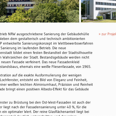
etrieb NRW ausgeschriebene Sanierung der Gebäudehülle
» zur Proje
. Neben dem gestalterisch und technisch ambitionierten
P entwickelte Sanierungskonzept im Wettbewerbsverfahren
 Sanierung im laufenden Betrieb. Die neue
enstadt bildet einen festen Bestandteil der Stadtsilhouette
en Wahrzeichen der Stadt. Bestandsgebäude werden nicht
r neuen Fassade verfeinert. Das neue Fassadenkleid
Bestandsbaus, ehemals eine weiße Fliesenfassade, von 1965.
tration auf die exakte Ausformulierung der wenigen
ochfenster, entsteht ein Bild von Eleganz und Feinheit,
einer weißen leichten Aliminiumhaut, Präzision und Reinheit
ade bringt einen positiven Albedo-Effekt für das Gebäude
nster zu Brüstung bei den Ost-West-Fassaden ist auch der
er liegt nach der Fassadensanierung unter 40 %, für die
in optimaler Wert. Der reine Glasflächenanteil liegt bei