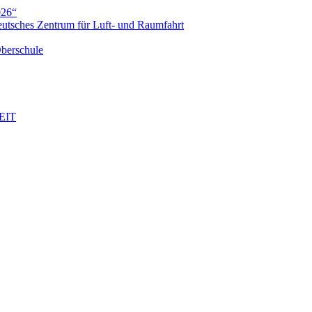
026“
eutsches Zentrum für Luft- und Raumfahrt
Oberschule
EIT