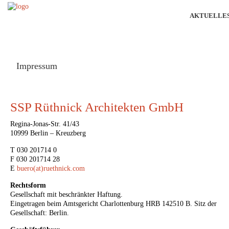
AKTUELLE
Impressum
SSP Rüthnick Architekten GmbH
Regina-Jonas-Str. 41/43
10999 Berlin – Kreuzberg
T 030 201714 0
F 030 201714 28
E
buero(at)ruethnick.com
Rechtsform
Gesellschaft mit beschränkter Haftung.
Eingetragen beim Amtsgericht Charlottenburg HRB 142510 B. Sitz der
Gesellschaft: Berlin.